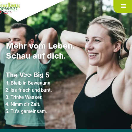
Mehr vom Leben.
Schau auf dich.
The V>> Big 5
Bleib in Bewegung.
Iss frisch und bunt.
Trinke Wasser.
Nimm dir Zeit.
Tu's gemeinsam.