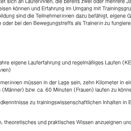
tet sich an Läufer
inn
en, die bereits zwei oder mehrere J
eisen können und Erfahrung im Umgang mit Trainingsgru
ildung sind die Teilnehmer
inn
en dazu befähigt, eigene 
n oder bei den Bewegungstreffs als Trainer
in
zu fungiere
Jahre eigene Lauferfahrung und regelmäßiges Laufen (K
nn
en)
hmer
inn
en müssen in der Lage sein, zehn Kilometer in ei
 (Männer) bzw. ca. 60 Minuten (Frauen) laufen zu könn
dkenntnisse zu trainingswissenschaftlichen Inhalten in 
n, theoretisches und praktisches Wissen anzueignen un