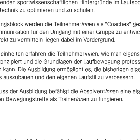
genden sportwissenschaftlichen Hintergründe im Laufspo
technik zu optimieren und zu schulen.
ungsblock werden die Teilnehmer
inn
en als "Coaches" ge
ommunikation für den Umgang mit einer Gruppe zu entwic
rekt zu vermitteln liegen dabei im Vordergrund.
einheiten erfahren die Teilnehmer
inn
en, wie man eigens
konzipiert und die Grundlagen der Laufbewegung professi
 kann. Die Ausbildung ermöglicht es, die bisherigen ei
s auszubauen und den eigenen Laufstil zu verbessern.
uss der Ausbildung befähigt die Absolvent
inn
en eine ei
en Bewegungstreffs als Trainer
inn
en zu fungieren.