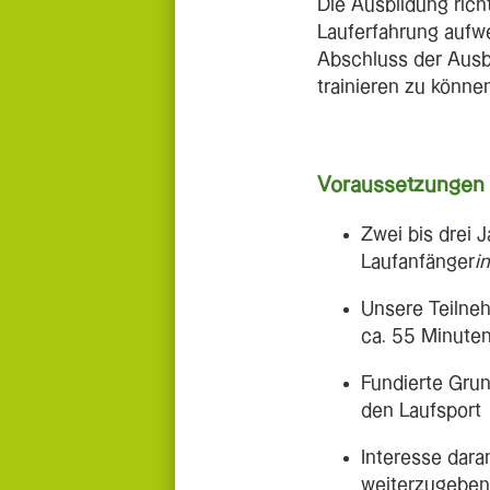
Die Ausbildung rich
Lauferfahrung aufw
Abschluss der Ausb
trainieren zu könne
Voraussetzungen
Zwei bis drei 
Laufanfänger
i
Unsere Teilne
ca. 55 Minuten
Fundierte Grun
den Laufsport
Interesse dara
weiterzugeben