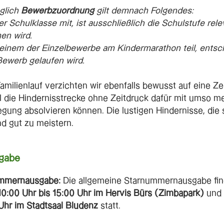
glich
Bewerbzuordnung
gilt demnach Folgendes:
er Schulklasse mit, ist ausschließlich die Schulstufe re
en wird.
 einem der Einzelbewerbe am Kindermarathon teil, entsc
Bewerb gelaufen wird.
milienlauf verzichten wir ebenfalls bewusst auf eine Z
l die Hindernisstrecke ohne Zeitdruck dafür mit umso m
ng absolvieren können. Die lustigen Hindernisse, die s
nd gut zu meistern.
gabe
ummernausgabe:
Die allgemeine Starnummernausgabe fi
10:00 Uhr bis 15:00 Uhr im Hervis Bürs (Zimbapark)
und
Uhr im Stadtsaal Bludenz
statt.