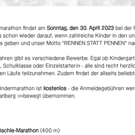
marathon findet am
Sonntag, den 30. April 2023
bei der
ns schon wieder darauf, wenn zahlreiche Kinder in den u
es geben und unser Motto "RENNEN STATT PENNEN"
na
Jahren gibt es verschiedene Bewerbe. Egal ob Kindergart
 Schulklasse oder Einzelstarter
in
- alle sind recht herzl
n Läufe teilzunehmen. Zudem findet der allseits beliebte
indermarathon ist
kostenlos
- die Anmeldegebühren wer
orarlberg >>bewegt übernommen.
öschle-Marathon
(400 m)