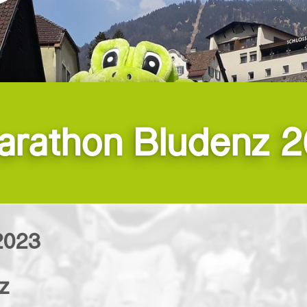
arathon Bludenz 
2023
z