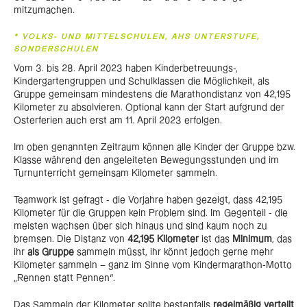
mitzumachen.
* VOLKS- UND MITTELSCHULEN, AHS UNTERSTUFE,
SONDERSCHULEN
Vom 3. bis 28. April 2023 haben Kinderbetreuungs-,
Kindergartengruppen und Schulklassen die Möglichkeit, als
Gruppe gemeinsam mindestens die Marathondistanz von 42,195
Kilometer zu absolvieren. Optional kann der Start aufgrund der
Osterferien auch erst am 11. April 2023 erfolgen.
Im oben genannten Zeitraum können alle Kinder der Gruppe bzw.
Klasse während den angeleiteten Bewegungsstunden und im
Turnunterricht gemeinsam Kilometer sammeln.
Teamwork ist gefragt - die Vorjahre haben gezeigt, dass 42,195
Kilometer für die Gruppen kein Problem sind. Im Gegenteil - die
meisten wachsen über sich hinaus und sind kaum noch zu
bremsen. Die Distanz von
42,195 Kilometer
ist das
Minimum
, das
ihr
als Gruppe
sammeln müsst, ihr könnt jedoch gerne mehr
Kilometer sammeln – ganz im Sinne vom Kindermarathon-Motto
„Rennen statt Pennen“.
Das Sammeln der Kilometer sollte bestenfalls
regelmäßig verteilt