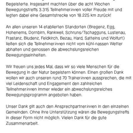
Begeisterte. Insgesamt machten über die acht Wochen
Bewegungstreffs 3.315 Teilnehmer
inn
en voller Freude mit und
legten dabei eine Gesamtstrecke von 18.225 km zurück!
An allen unseren 14 etablierten Standorten (Bregenz, Egg,
Hohenems, Dornbirn, Rankweil, Schruns/Tschagguns, Lustenau,
Frastanz, Bludenz, Feldkirch, Bezau, Hard, Satteins und Wolfurt)
ließen sich die Teilnehmer
inn
en nicht vom kühl-nassen Wetter
abhalten und genossen die abwechslungsreichen
Bewegungseinheiten.
Wir freuen uns jedes Mal, dass wir so viele Menschen für die
Bewegung in der Natur begeistern können. Einen großen Dank
wollen wir auch unseren rund 70 Trainer
inn
en aussprechen, die mit
viel Leidenschaft und Engagement den zahlreichen
Teilnehmer
inn
en immer wieder ein abwechslungsreiches
Bewegungsprogramm angeboten haben.
Unser Dank gilt auch den Ansprechpartner
inn
en in den einzelnen
Gemeinden. Ohne ihre Unterstützung wären die Bewegungstreffs
in dieser Form nicht möglich. Vielen Dank für die gute
Zusammenarbeit.