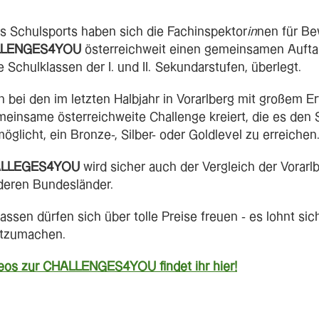
s Schulsports haben sich die Fachinspektor
in
nen für B
LLENGES4YOU
österreichweit einen gemeinsamen Auftak
 Schulklassen der I. und II. Sekundarstufen, überlegt.
 bei den im letzten Halbjahr in Vorarlberg mit großem E
einsame österreichweite Challenge kreiert, die es den 
licht, ein Bronze-, Silber- oder Goldlevel zu erreichen
ALLEGES4YOU
wird sicher auch der Vergleich der Vorarl
deren Bundesländer.
assen dürfen sich über tolle Preise freuen - es lohnt sich
itzumachen.
ideos zur CHALLENGES4YOU findet ihr hier!