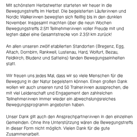
Mit schönstem Herbstwetter starteten wir heuer in die
Bewegungstreffs im Herbst. Die begeisterten Läufer
inn
en und
Nordic Walker
inn
en bewegten sich fleißig bis in den dunklen
November. Insgesamt machten über die neun Wochen
Bewegungstreffs 2.511 Teilnehmer
inn
en voller Freude mit und
legten dabei eine Gesamtstrecke von 2.351 km zurück!
An allen unseren zwölf etablierten Standorten (Bregenz, Egg,
Altach, Dornbirn, Rankweil, Lustenau, Hard, Wolfurt, Bezau,
Feldkirch, Bludenz und Satteins) fanden Bewegungseinheiten
statt.
Wir freuen uns jedes Mal, dass wir so viele Menschen für die
Bewegung in der Natur begeistern können. Einen großen Dank
wollen wir auch unseren rund 50 Trainer
inn
en aussprechen, die
mit viel Leidenschaft und Engagement den zahlreichen
Teilnehmer
inn
en immer wieder ein abwechslungsreiches
Bewegungsprogramm angeboten haben.
Unser Dank gilt auch den Ansprechpartner
inn
en in den einzelnen
Gemeinden. Ohne ihre Unterstützung wären die Bewegungstreffs
in dieser Form nicht möglich. Vielen Dank für die gute
Zusammenarbeit.