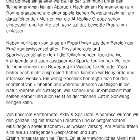
und Schnee eingeleitet wurde, tat der Stimmung unter den
Teilnehmer
inn
en keinen Abbruch. Nach einem Kennenlernen am
Donnerstagabend und einer spielerischen Bewegungseinheit am
darauffolgenden Morgen war die 14-köpfige Gruppe schon
eingespielt und konnte sich ganz auf das bewegte Programm
einlassen.
Neben Vorträgen von unseren Expert
inn
en aus dem Bereich der
Ernährungswissenschaften, Physiotherapie und
Sportwissenschaften lernt die Teilnehmenden koordinative,
kräftigende und auch ausdauernde Sportarten kennen. Bei den
Teilnehmer
inn
en, die Bewegung im Wasser, Tae Bo oder Yoga
bisher noch nicht ausprobiert hatten, konnten wir Neugierde und
Interesse wecken. Ein wenig Geschick benötigte man bei den
koordinativen Einheiten und während unseren Ausflügen in die
Natur konnten wir aufzeigen, wie schnell und unkompliziert man
seinen Körper und auch Geist an der frischen Luft in Schwung
bringen kann.
Von unserem Partnerhotel Aktiv & Spa Hotel Alpenrose wurden wir
den ganzen Tag mit frischen Früchten und selbstgemachten
Müsliriegeln sowie frischem Quellwasser versorg. Am Abend trafen
sich alle zu anregenden Gesprächen und zum
Erfahrungsaustausch bei Tisch. Ein außergewöhnliches Menü mit