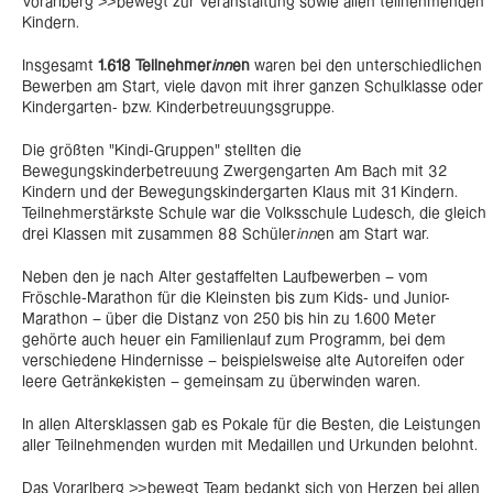
Vorarlberg >>bewegt zur Veranstaltung sowie allen teilnehmenden
Kindern.
Insgesamt
1.618 Teilnehmer
inn
en
waren bei den unterschiedlichen
Bewerben am Start, viele davon mit ihrer ganzen Schulklasse oder
Kindergarten- bzw. Kinderbetreuungsgruppe.
Die größten "Kindi-Gruppen" stellten die
Bewegungskinderbetreuung Zwergengarten Am Bach mit 32
Kindern und der Bewegungskindergarten Klaus mit 31 Kindern.
Teilnehmerstärkste Schule war die Volksschule Ludesch, die gleich
drei Klassen mit zusammen 88 Schüler
inn
en am Start war.
Neben den je nach Alter gestaffelten Laufbewerben – vom
Fröschle-Marathon für die Kleinsten bis zum Kids- und Junior-
Marathon – über die Distanz von 250 bis hin zu 1.600 Meter
gehörte auch heuer ein Familienlauf zum Programm, bei dem
verschiedene Hindernisse – beispielsweise alte Autoreifen oder
leere Getränkekisten – gemeinsam zu überwinden waren.
In allen Altersklassen gab es Pokale für die Besten, die Leistungen
aller Teilnehmenden wurden mit Medaillen und Urkunden belohnt.
Das Vorarlberg >>bewegt Team bedankt sich von Herzen bei allen