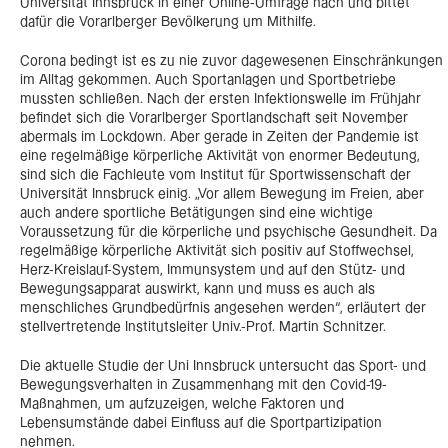
Universität Innsbruck in einer Online-Umfrage nach und bittet
dafür die Vorarlberger Bevölkerung um Mithilfe.
Corona bedingt ist es zu nie zuvor dagewesenen Einschränkungen
im Alltag gekommen. Auch Sportanlagen und Sportbetriebe
mussten schließen. Nach der ersten Infektionswelle im Frühjahr
befindet sich die Vorarlberger Sportlandschaft seit November
abermals im Lockdown. Aber gerade in Zeiten der Pandemie ist
eine regelmäßige körperliche Aktivität von enormer Bedeutung,
sind sich die Fachleute vom Institut für Sportwissenschaft der
Universität Innsbruck einig. „Vor allem Bewegung im Freien, aber
auch andere sportliche Betätigungen sind eine wichtige
Voraussetzung für die körperliche und psychische Gesundheit. Da
regelmäßige körperliche Aktivität sich positiv auf Stoffwechsel,
Herz-Kreislauf-System, Immunsystem und auf den Stütz- und
Bewegungsapparat auswirkt, kann und muss es auch als
menschliches Grundbedürfnis angesehen werden“, erläutert der
stellvertretende Institutsleiter Univ.-Prof. Martin Schnitzer.
Die aktuelle Studie der Uni Innsbruck untersucht das Sport- und
Bewegungsverhalten in Zusammenhang mit den Covid-19-
Maßnahmen, um aufzuzeigen, welche Faktoren und
Lebensumstände dabei Einfluss auf die Sportpartizipation
nehmen.