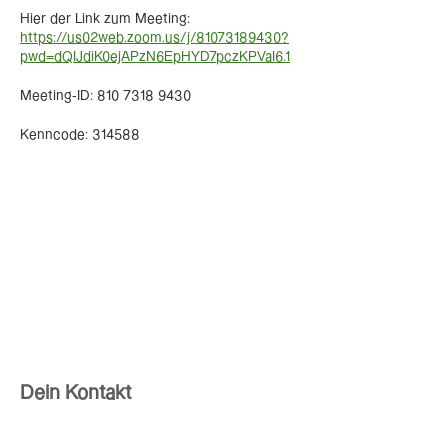
Hier der Link zum Meeting:
https://us02web.zoom.us/j/81073189430?
pwd=dQIJdiK0ejAPzN6EpHYD7pczKPVaI6.1
Meeting-ID: 810 7318 9430
Kenncode: 314588
Dein Kontakt