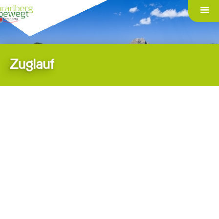
Zuglauf