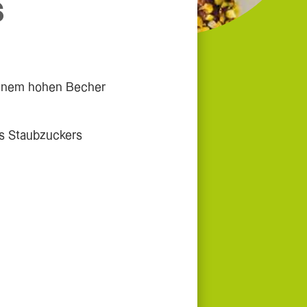
s
 einem hohen Becher
es Staubzuckers