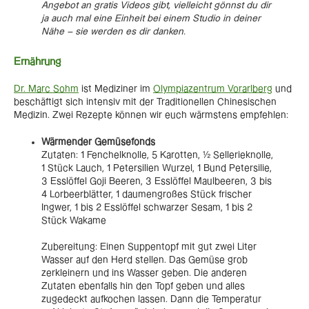
Angebot an gratis Videos gibt, vielleicht gönnst du dir
ja auch mal eine Einheit bei einem Studio in deiner
Nähe – sie werden es dir danken.
Ernährung
Dr. Marc Sohm
ist Mediziner im
Olympiazentrum Vorarlberg
und
beschäftigt sich intensiv mit der Traditionellen Chinesischen
Medizin. Zwei Rezepte können wir euch wärmstens empfehlen:
Wärmender Gemüsefonds
Zutaten: 1 Fenchelknolle, 5 Karotten, ½ Sellerieknolle,
1 Stück Lauch, 1 Petersilien Wurzel, 1 Bund Petersilie,
3 Esslöffel Goji Beeren, 3 Esslöffel Maulbeeren, 3 bis
4 Lorbeerblätter, 1 daumengroßes Stück frischer
Ingwer, 1 bis 2 Esslöffel schwarzer Sesam, 1 bis 2
Stück Wakame
Zubereitung: Einen Suppentopf mit gut zwei Liter
Wasser auf den Herd stellen. Das Gemüse grob
zerkleinern und ins Wasser geben. Die anderen
Zutaten ebenfalls hin den Topf geben und alles
zugedeckt aufkochen lassen. Dann die Temperatur