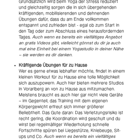
Grundsätzlich wird beim Yoga der Stress reduziert
und gleichzeitig sorgen die in sich übergehenden
kräftigenden, mobilisierenden und dehnenden
Übungen dafür, dass du am Ende vollkommen
entspannt und zufrieden bist - egal ob zum Start in
den Tag oder zum Abschluss eines herausfordernden
Tages.
Auch wenn es bereits ein vielfältiges Angebot
an gratis Videos gibt, vielleicht gönnst du dir ja auch
mal eine Einheit bei einem Yogastudio in deiner Nähe
– sie werden es dir danken.
Kräftigende Übungen für zu Hause
Wer es gerne etwas lebhafter möchte, findet in einem
kleinen Workout für zu Hause eine tolle Möglichkeit
sich auszupowern. Auch hier bieten mehrere Studios
in Vorarlberg an von zu Hause aus mitzumachen.
Meistens braucht es auch hier gar nicht viele Geräte
– im Gegenteil, das Training mit dem eigenen
Körpergewicht erfreut sich immer größerer
Beliebtheit. Das Gute daran: Das Verletzungsrisiko ist
recht gering, die Koordination wird geschult und du
wirst bei regelmäßiger Wiederholung schnelle
Fortschritte spüren bei Liegestütze, Kniebeuge, Sit-
ups und Co.
Auch wenn es bereits ein vielfältiges