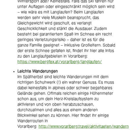
Wintersport ade? Keinesfalls. Falls das Ski fahren nur
unter Auflagen oder eingeschränkt möglich sein wird
– wie wäre es mit Langlaufen? Beim Langlaufen
werden sehr viele Muskeln beansprucht, das
Gleichgewicht wird geschult, es verlangt
Geschicklichkeit und stärkt die Ausdauer. Zudem
besteht bei garantiertem Spaß im Schnee ein recht
geringes Verletzungsrisiko – daher ist es für die
ganze Familie geeignet – inklusive Großeltern. Sobald
der erste Schnee gefallen ist, findet ihr hier alle Infos
zu den Langlaufgebieten in Vorarlberg:
https://www.bergfex.at/vorarlberg/langlaufen/
Leichte Wanderungen
Im Spätherbst sind leichte Wanderungen mit dem
richtigen Schuhwerk (!) ein wahrer Genuss. Es muss
dabei keinesfalls in alpines oder schwer begehbares
Gelände gehen. Oftmals reichen einige Höhenmeter
schon aus, um dein Herz-Kreislaufsystem zu
aktivieren und von oben herabzuschauen,
durchzuatmen und alles aus einem anderen
Blickwinkel sehen zu können. Hier findet ihr einige
Wanderrouten in
Vorarlberg:
http://www.vorarlberg.travel/aktivitaeten/wandern